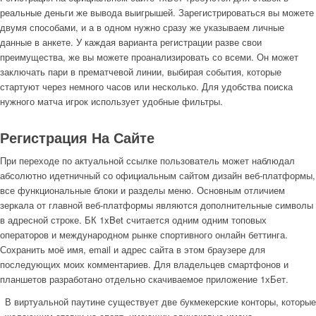
реальные деньги же вывода выигрышей. Зарегистрироваться вы можете
двумя способами, и а в одном нужно сразу же указываем личные
данные в анкете. У каждая варианта регистрации разве свои
преимущества, же вы можете проанализировать со всеми. Он может
заключать пари в прематчевой линии, выбирая события, которые
стартуют через немного часов или несколько. Для удобства поиска
нужного матча игрок использует удобные фильтры.
Регистрация На Сайте
При переходе по актуальной ссылке пользователь может наблюдал
абсолютно идетничный со официальным сайтом дизайн веб-платформы,
все функциональные блоки и разделы меню. Основным отличием
зеркала от главной веб-платформы являются дополнительные символы
в адресной строке. БК 1xBet считается одним одним топовых
операторов и международном рынке спортивного онлайн беттинга.
Сохранить моё имя, email и адрес сайта в этом браузере для
последующих моих комментариев. Для владельцев смартфонов и
планшетов разработано отдельно скачиваемое приложение 1хБет.
В виртуальной паутине существует две букмекерские конторы, которые