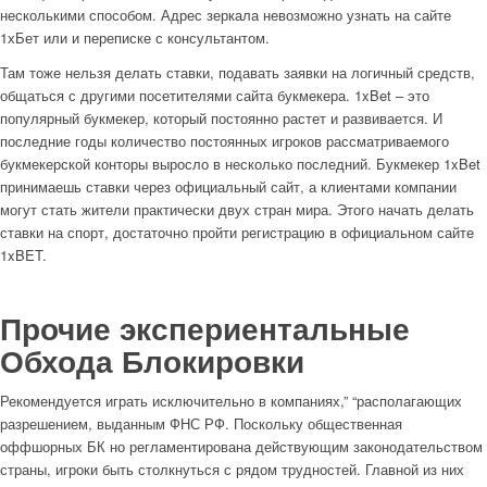
несколькими способом. Адрес зеркала невозможно узнать на сайте
1хБет или и переписке с консультантом.
Там тоже нельзя делать ставки, подавать заявки на логичный средств,
общаться с другими посетителями сайта букмекера. 1xBet – это
популярный букмекер, который постоянно растет и развивается. И
последние годы количество постоянных игроков рассматриваемого
букмекерской конторы выросло в несколько последний. Букмекер 1xBet
принимаешь ставки через официальный сайт, а клиентами компании
могут стать жители практически двух стран мира. Этого начать делать
ставки на спорт, достаточно пройти регистрацию в официальном сайте
1xBET.
Прочие экспериентальные
Обхода Блокировки
Рекомендуется играть исключительно в компаниях,” “располагающих
разрешением, выданным ФНС РФ. Поскольку общественная
оффшорных БК но регламентирована действующим законодательством
страны, игроки быть столкнуться с рядом трудностей. Главной из них