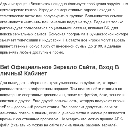
Администрация «Вконтакте» нещадно блокирует сообщения зарубежных
букмекерских контор. Изредка альтернативные адреса находят в
тематических чатах или полузакрытых группах. Большинство ссылок
оказываются «битыми» или банально ведут не туда. Редакция только
рекомендует пользоваться социальными сетями, включая ВК, для
поиска зеркальных сайтов. Бонусная программа в букмекерской конторе
занимает топ-позиции и индустрии. На старте все игроки могут забрать
приветственный бонус 100% от внесенной суммы до $100, а дальше
применять любые доступные промо.
Bet Официальное Зеркало Сайта, Вход В
личный Кабинет
Для выжидает выбора они структурированы по рубрикам, которые
располагаются в алфавитном порядке. Там нельзя найти ставки а на
популярные спортивные дисциплины, такие же футбол, бокс, теннис и
биатлон а другие. Еще другой возможность, которую получают игроки
1xBet – досрочный расчет ставки. Это позволит допустить себя от
денежных потерь в любом, если сценарий матча в купоне развивается
врознь с собственным прогнозом. Но угадать его можно прошло APK-
файл (скачать но можно на сайте или на любом рабочем зеркале).