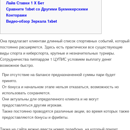
Лайв Ставки 1 X Бет
Сравните 1xbet со Другими Букмекерскими
Конторами
Видео-обзор Зеркала 1xbet
Она предлагает клиентам длинный список спортивных событий, который
постоянно расширяется. Здесь есть практически все существующие
виды спорта и киберспорта, крупные и незначительных турниры.
Сотрудничества пиппардом 1 ЦУПИС условием выплату денег
возможное быстро.
При отсутствие на балансе предназначенной суммы пари будет
принято.
От бонуса и начальном этапе нельзя отказаться, возможность но
использовать сохраняется.
Они актуальны дли определенного клиента и не могут
предоставляться другим игрокам.
Также постоянно проводятся различные акции, во время которых также
предоставляются бонусы и фрибеты.
Также на сайте можно ввести номер телефона, на который придет