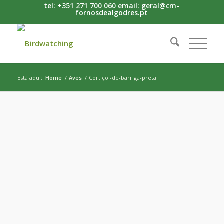
tel: +351 271 700 060 email: geral@cm-
fornosdealgodres.pt
Está aqui:
Home
/
Aves
/
Cortiçol-de-barriga-preta