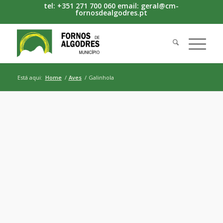
tel: +351 271 700 060 email: geral@cm-
fornosdealgodres.pt
Está aqui:
Home
/
Aves
/
Galinhola