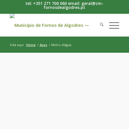
tel: +351 271 700 060 email: geral@cm-
fornosdealgodres.pt
Está aqui:
Home
/
Aves
/
Melro-d’água