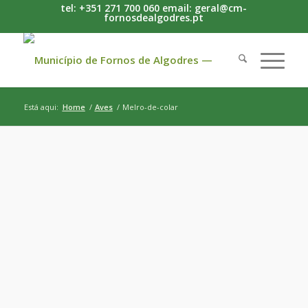
tel: +351 271 700 060 email: geral@cm-
fornosdealgodres.pt
Está aqui:
Home
/
Aves
/
Melro-de-colar