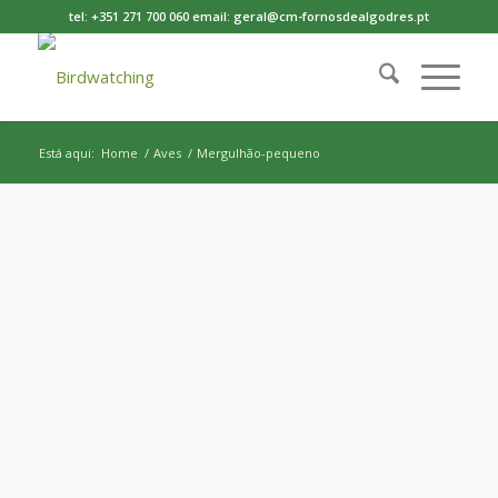
tel: +351 271 700 060 email: geral@cm-fornosdealgodres.pt
Está aqui:
Home
/
Aves
/
Mergulhão-pequeno