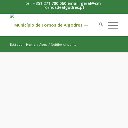
tel: +351 271 700 060 email: geral@cm-
fornosdealgodres.pt
Está aqui:
Home
/
Aves
/
Noitibó-cinzento