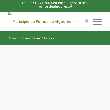
tel: +351 271 700 060 email: geral@cm-
fornosdealgodres.pt
Está aqui:
Home
/
Aves
/
Papa-ratos