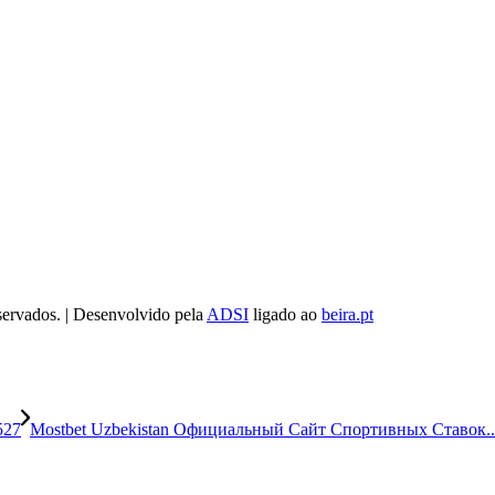
servados. | Desenvolvido pela
ADSI
ligado ao
beira.pt
527
Mostbet Uzbekistan Официальный Сайт Спортивных Ставок..