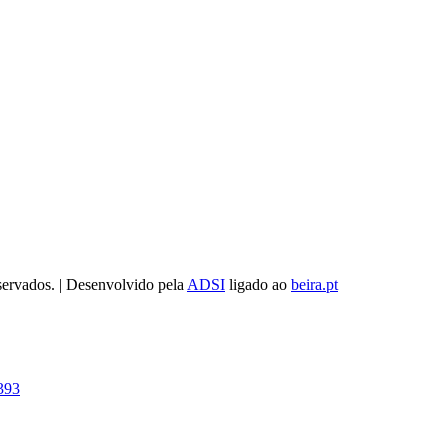
servados. | Desenvolvido pela
ADSI
ligado ao
beira.pt
393