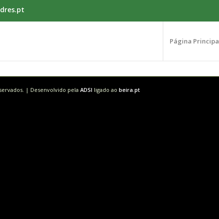
dres.pt
Página Principa
eservados. | Desenvolvido pela
ADSI
ligado ao
beira.pt