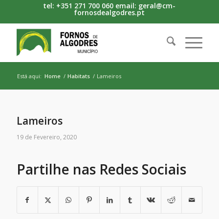
tel: +351 271 700 060 email: geral@cm-
fornosdealgodres.pt
Está aqui:
Home
/
Habitats
/
Lameiros
Lameiros
19 de Fevereiro, 2020
Partilhe nas Redes Sociais