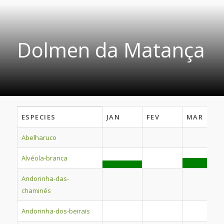
Dolmen da Matança
Dolmen
ESPECIES
JAN
FEV
MAR
da
Matança
Abelharuco
Alvéola-branca
Andorinha-das-
chaminés
Andorinha-dos-beirais