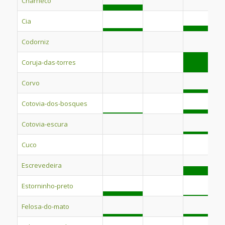
Charneco
Cia
Codorniz
Coruja-das-torres
Corvo
Cotovia-dos-bosques
Cotovia-escura
Cuco
Escrevedeira
Estorninho-preto
Felosa-do-mato