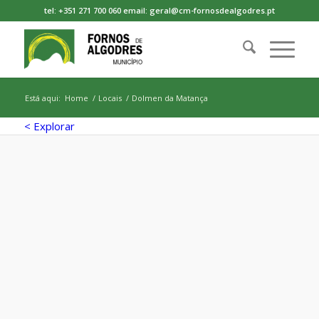
tel: +351 271 700 060 email: geral@cm-fornosdealgodres.pt
Está aqui:
Home
/
Locais
/
Dolmen da Matança
< Explorar