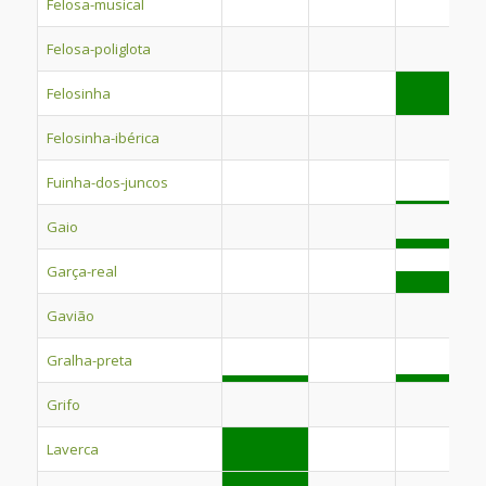
Felosa-musical
Felosa-poliglota
Felosinha
Felosinha-ibérica
Fuinha-dos-juncos
Gaio
Garça-real
Gavião
Gralha-preta
Grifo
Laverca