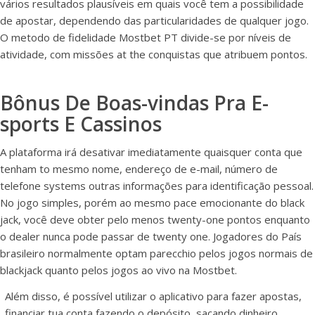
vários resultados plausíveis em quais você tem a possibilidade
de apostar, dependendo das particularidades de qualquer jogo.
O metodo de fidelidade Mostbet PT divide-se por níveis de
atividade, com missões at the conquistas que atribuem pontos.
Bônus De Boas-vindas Pra E-
sports E Cassinos
A plataforma irá desativar imediatamente quaisquer conta que
tenham to mesmo nome, endereço de e-mail, número de
telefone systems outras informações para identificação pessoal.
No jogo simples, porém ao mesmo pace emocionante do black
jack, você deve obter pelo menos twenty-one pontos enquanto
o dealer nunca pode passar de twenty one. Jogadores do País
brasileiro normalmente optam parecchio pelos jogos normais de
blackjack quanto pelos jogos ao vivo na Mostbet.
Além disso, é possível utilizar o aplicativo para fazer apostas,
financiar tua conta fazendo o depósito, sacando dinheiro,