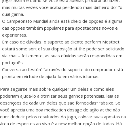
Jogar assim é ótimo se você está apenas procurando lazer,
mas muitas vezes você acaba perdendo mais dinheiro do” “o
qual ganha.
O Campeonato Mundial ainda está cheio de opções é alguma
das opções também populares para apostadores novos e
experientes.
Em caso de dúvidas, o suporte ao cliente perform Mostbet
estará some sort of sua disposição at the pode ser solicitado
via chat – felizmente, as suas dúvidas serão respondidas em
português.
Conversa ao festón” “através do suporte do comprador está
pronta em virtude de ajudá-lo em vários idiomas.
Para seguirse mais sobre qualquer um deles e como eles
poderiam ajudá-lo a otimizar seus ganhos potenciais, leia as
descrições de cada um deles que são fornecidas” “abaixo. Se
você aprecia uma boa medication dosage de ação at the não
quer deducir pelos resultados do jogo, colocar suas apostas na
área de esportes ao vivo é a new melhor opção de todas. Há