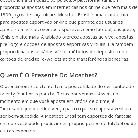
proporciona apostas em internet casinos online que têm mais de
1300 jogos de caça-níquel. Mostbet Brasil é uma plataforma
para apostas esportivas on-line que permite aos usuários
apostar em vários eventos esportivos como futebol, basquete,
tênis e muito mais. A tablado oferece apostas ao vivo, apostas
pré-jogo e opções de apostas esportivas virtuais. Ela também
proporciona aos usuários vários métodos de deposito como
cartões de crédito, e-wallets at the transferências bancárias.
Quem É O Presente Do Mostbet?
O atendimento ao cliente tem a possibilidade de ser contatado
twenty four horas por dia, 7 dias por semana. Assim, no
momento em que você aposta em vitória de o time, é”
“necesario que o period vença para o qual sua aposta venha a
ser bem-sucedida. A Mostbet Brasil tem esportes de fantasia
em que você pode produzir seu próprio period de futebol ou de
outros esportes.