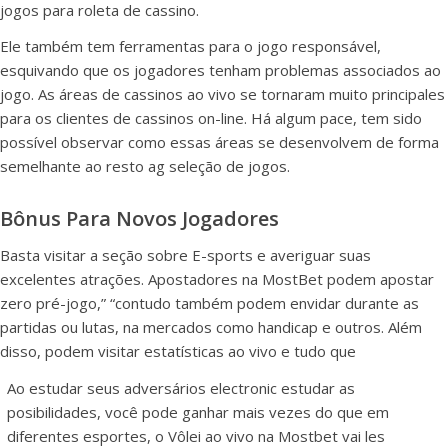
jogos para roleta de cassino.
Ele também tem ferramentas para o jogo responsável,
esquivando que os jogadores tenham problemas associados ao
jogo. As áreas de cassinos ao vivo se tornaram muito principales
para os clientes de cassinos on-line. Há algum pace, tem sido
possível observar como essas áreas se desenvolvem de forma
semelhante ao resto ag seleção de jogos.
Bônus Para Novos Jogadores
Basta visitar a seção sobre E-sports e averiguar suas
excelentes atrações. Apostadores na MostBet podem apostar
zero pré-jogo,” “contudo também podem envidar durante as
partidas ou lutas, na mercados como handicap e outros. Além
disso, podem visitar estatísticas ao vivo e tudo que
Ao estudar seus adversários electronic estudar as
posibilidades, você pode ganhar mais vezes do que em
diferentes esportes, o Vôlei ao vivo na Mostbet vai les