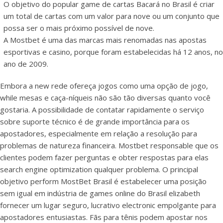
O objetivo do popular game de cartas Bacará no Brasil é criar
um total de cartas com um valor para nove ou um conjunto que
possa ser o mais próximo possível de nove.
A Mostbet é uma das marcas mais renomadas nas apostas
esportivas e casino, porque foram estabelecidas há 12 anos, no
ano de 2009.
Embora a new rede ofereça jogos como uma opção de jogo,
while mesas e caça-níqueis não são tão diversas quanto você
gostaria. A possibilidade de contatar rapidamente o serviço
sobre suporte técnico é de grande importância para os
apostadores, especialmente em relação a resolução para
problemas de natureza financeira. Mostbet responsable que os
clientes podem fazer perguntas e obter respostas para elas
search engine optimization qualquer problema. O principal
objetivo perform MostBet Brasil é estabelecer uma posição
sem igual em indústria de games online do Brasil elizabeth
fornecer um lugar seguro, lucrativo electronic empolgante para
apostadores entusiastas. Fãs para tênis podem apostar nos