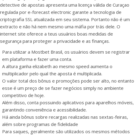
detective de apostas apresenta uma licença válida de Curaçao
regulada por e-forecast electronic garante a tecnologia de
criptografia SSL atualizada em seu sistema. Portanto não é um
extracto e não há nem mesmo uma máfia por trás dele. O
internet site oferece a teus usuários boas medidas de
segurança para proteger a privacidade e as finanças.
Para utilizar a Mostbet Brasil, os usuários devem se registrar
em plataforma e fazer uma conta.
A altura ganha elizabeth ao mesmo speed aumenta o
multiplicador pelo qual the aposta é multiplicada.
O valor total dos bônus e promoções pode ser alto, no entanto
esse é um preço de se fazer negócios simply no ambiente
competitivo de hoje.
Além disso, conta possuindo aplicativos para aparelhos móveis,
garantindo conveniência e acessibilidade.
Há ainda bônus sobre recargas realizadas nas sextas-feiras,
além sobre programas de fidelidade
Para saques, geralmente são utilizados os mesmos métodos