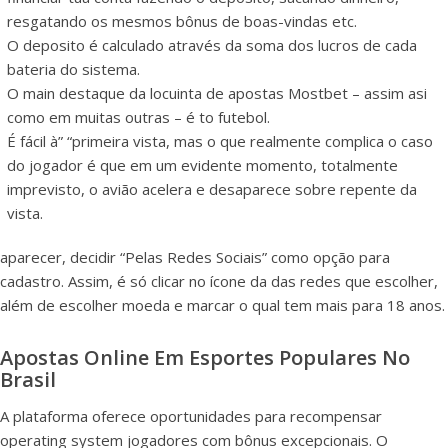
resgatando os mesmos bônus de boas-vindas etc.
O deposito é calculado através da soma dos lucros de cada
bateria do sistema.
O main destaque da locuinta de apostas Mostbet – assim asi
como em muitas outras – é to futebol.
É fácil à” “primeira vista, mas o que realmente complica o caso
do jogador é que em um evidente momento, totalmente
imprevisto, o avião acelera e desaparece sobre repente da
vista.
aparecer, decidir “Pelas Redes Sociais” como opção para
cadastro. Assim, é só clicar no ícone da das redes que escolher,
além de escolher moeda e marcar o qual tem mais para 18 anos.
Apostas Online Em Esportes Populares No
Brasil
A plataforma oferece oportunidades para recompensar
operating system jogadores com bônus excepcionais. O