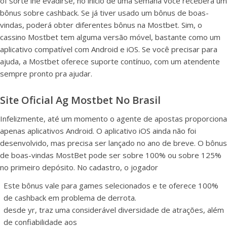
of sorte lhe evadirse, no início de uma semana você receberá um
bônus sobre cashback. Se já tiver usado um bônus de boas-
vindas, poderá obter diferentes bônus na Mostbet. Sim, o
cassino Mostbet tem alguma versão móvel, bastante como um
aplicativo compatível com Android e iOS. Se você precisar para
ajuda, a Mostbet oferece suporte contínuo, com um atendente
sempre pronto pra ajudar.
Site Oficial Ag Mostbet No Brasil
Infelizmente, até um momento o agente de apostas proporciona
apenas aplicativos Android. O aplicativo iOS ainda não foi
desenvolvido, mas precisa ser lançado no ano de breve. O bônus
de boas-vindas MostBet pode ser sobre 100% ou sobre 125%
no primeiro depósito. No cadastro, o jogador
Este bônus vale para games selecionados e te oferece 100%
de cashback em problema de derrota.
desde yr, traz uma considerável diversidade de atrações, além
de confiabilidade aos