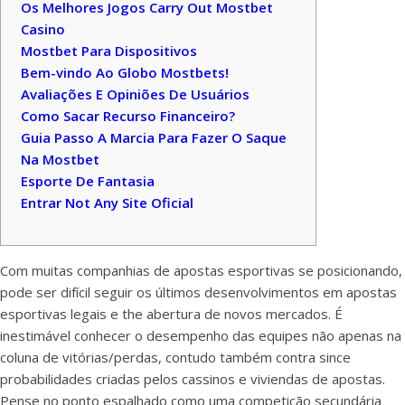
Os Melhores Jogos Carry Out Mostbet
Casino
Mostbet Para Dispositivos
Bem-vindo Ao Globo Mostbets!
Avaliações E Opiniões De Usuários
Como Sacar Recurso Financeiro?
Guia Passo A Marcia Para Fazer O Saque
Na Mostbet
Esporte De Fantasia
Entrar Not Any Site Oficial
Com muitas companhias de apostas esportivas se posicionando,
pode ser difícil seguir os últimos desenvolvimentos em apostas
esportivas legais e the abertura de novos mercados. É
inestimável conhecer o desempenho das equipes não apenas na
coluna de vitórias/perdas, contudo também contra since
probabilidades criadas pelos cassinos e viviendas de apostas.
Pense no ponto espalhado como uma competição secundária