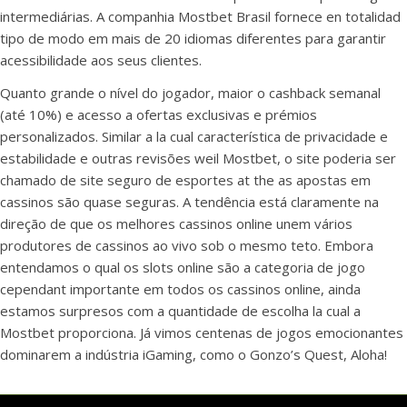
intermediárias. A companhia Mostbet Brasil fornece en totalidad
tipo de modo em mais de 20 idiomas diferentes para garantir
acessibilidade aos seus clientes.
Quanto grande o nível do jogador, maior o cashback semanal
(até 10%) e acesso a ofertas exclusivas e prémios
personalizados. Similar a la cual característica de privacidade e
estabilidade e outras revisões weil Mostbet, o site poderia ser
chamado de site seguro de esportes at the as apostas em
cassinos são quase seguras. A tendência está claramente na
direção de que os melhores cassinos online unem vários
produtores de cassinos ao vivo sob o mesmo teto. Embora
entendamos o qual os slots online são a categoria de jogo
cependant importante em todos os cassinos online, ainda
estamos surpresos com a quantidade de escolha la cual a
Mostbet proporciona. Já vimos centenas de jogos emocionantes
dominarem a indústria iGaming, como o Gonzo’s Quest, Aloha!