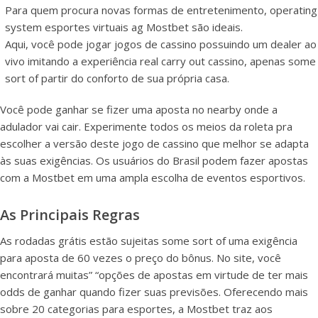
Para quem procura novas formas de entretenimento, operating
system esportes virtuais ag Mostbet são ideais.
Aqui, você pode jogar jogos de cassino possuindo um dealer ao
vivo imitando a experiência real carry out cassino, apenas some
sort of partir do conforto de sua própria casa.
Você pode ganhar se fizer uma aposta no nearby onde a
adulador vai cair. Experimente todos os meios da roleta pra
escolher a versão deste jogo de cassino que melhor se adapta
às suas exigências. Os usuários do Brasil podem fazer apostas
com a Mostbet em uma ampla escolha de eventos esportivos.
As Principais Regras
As rodadas grátis estão sujeitas some sort of uma exigência
para aposta de 60 vezes o preço do bônus. No site, você
encontrará muitas” “opções de apostas em virtude de ter mais
odds de ganhar quando fizer suas previsões. Oferecendo mais
sobre 20 categorias para esportes, a Mostbet traz aos