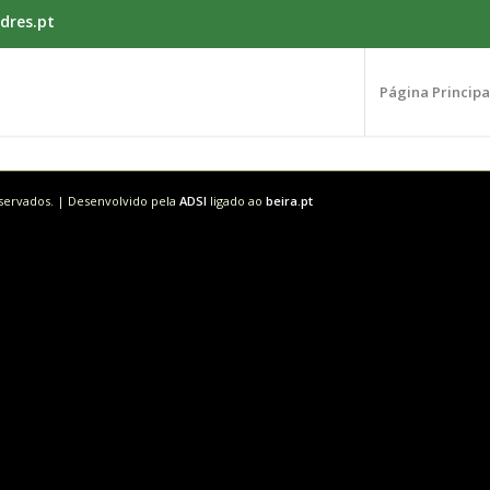
dres.pt
Página Principa
eservados. | Desenvolvido pela
ADSI
ligado ao
beira.pt