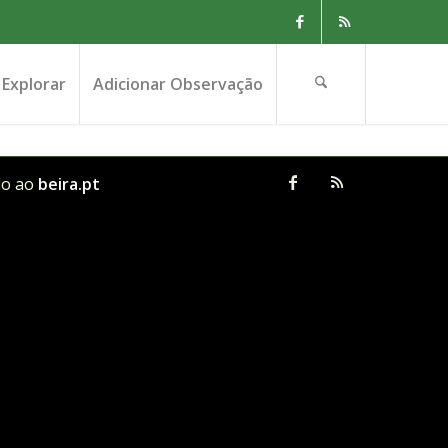
Explorar
Adicionar Observação
do ao
beira.pt