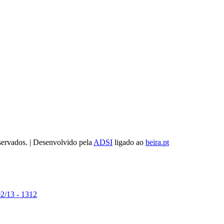
servados. | Desenvolvido pela
ADSI
ligado ao
beira.pt
02/13 - 1312