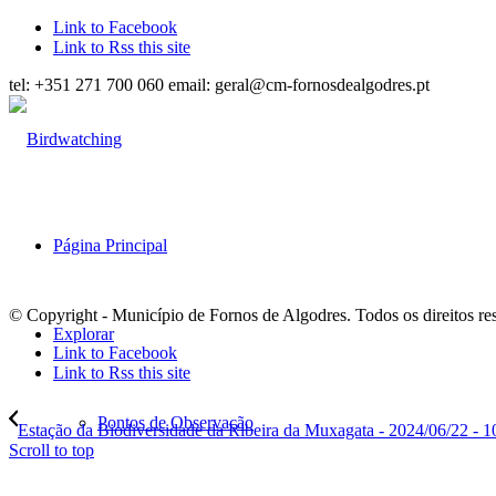
Link to Facebook
Link to Rss this site
tel: +351 271 700 060 email: geral@cm-fornosdealgodres.pt
Página Principal
© Copyright - Município de Fornos de Algodres. Todos os direitos re
Explorar
Link to Facebook
Link to Rss this site
Pontos de Observação
Estação da Biodiversidade da Ribeira da Muxagata - 2024/06/22 - 
Scroll to top