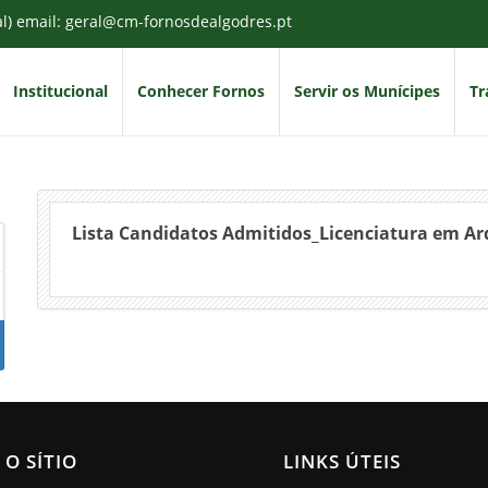
al) email: geral@cm-fornosdealgodres.pt
Institucional
Conhecer Fornos
Servir os Munícipes
Tr
Lista Candidatos Admitidos_Licenciatura em Ar
 O SÍTIO
LINKS ÚTEIS