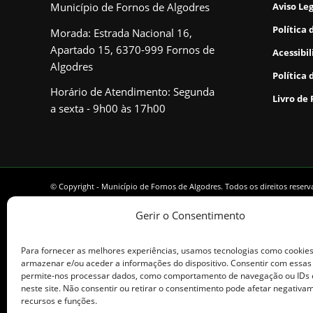
Município de Fornos de Algodres
Aviso Le
Política 
Morada: Estrada Nacional 16,
Apartado 15, 6370-999 Fornos de
Acessibi
Algodres
Política 
Horário de Atendimento: Segunda
Livro de
a sexta - 9h00 às 17h00
© Copyright - Município de Fornos de Algodres. Todos os direitos reser
Gerir o Consentimento
Para fornecer as melhores experiências, usamos tecnologias como cookie
armazenar e/ou aceder a informações do dispositivo. Consentir com essas
permite-nos processar dados, como comportamento de navegação ou IDs 
neste site. Não consentir ou retirar o consentimento pode afetar negativa
recursos e funções.