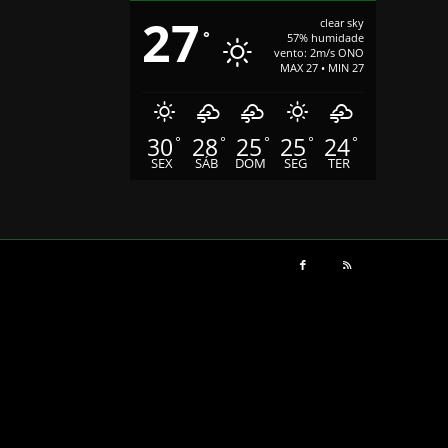
27
clear sky
°
57% humidade
vento: 2m/s ONO
MAX 27 • MIN 27
30
28
25
25
24
°
°
°
°
°
SEX
SÁB
DOM
SEG
TER