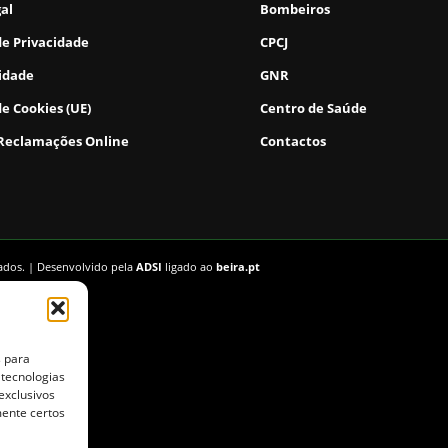
gal
Bombeiros
de Privacidade
CPCJ
lidade
GNR
de Cookies (UE)
Centro de Saúde
 Reclamações Online
Contactos
vados. | Desenvolvido pela
ADSI
ligado ao
beira.pt
s para
 tecnologias
exclusivos
mente certos