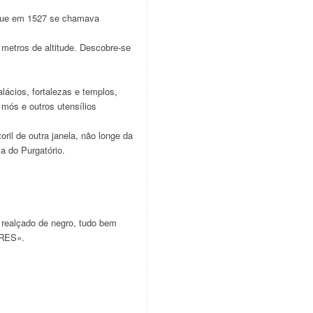
, que em 1527 se chamava
 metros de altitude. Descobre-se
ácios, fortalezas e templos,
mós e outros utensílios
oril de outra janela, não longe da
a do Purgatório.
 realçado de negro, tudo bem
DRES».