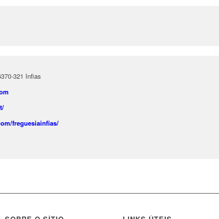
6370-321 Infias
com
t/
om/freguesiainfias/