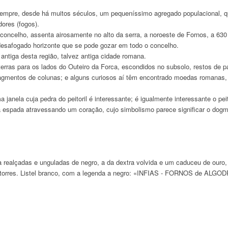
oi sempre, desde há muitos séculos, um pequeníssimo agregado populacional
ores (fogos).
oncelho, assenta airosamente no alto da serra, a noroeste de Fornos, a 630
desafogado horizonte que se pode gozar em todo o concelho.
ntiga desta região, talvez antiga cidade romana.
ras para os lados do Outeiro da Forca, escondidos no subsolo, restos de pal
ragmentos de colunas; e alguns curiosos aí têm encontrado moedas romanas, 
janela cuja pedra do peitoril é interessante; é igualmente interessante o peit
 espada atravessando um coração, cujo simbolismo parece significar o dogm
 realçadas e unguladas de negro, a da dextra volvida e um caduceu de ouro,
s torres. Listel branco, com a legenda a negro: «INFIAS - FORNOS de ALGO