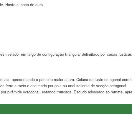
de. Haste e lança de ouro.
snivelado, em largo de configuração triangular delimitado por casas rústica
gonais, apresentando o primeiro maior altura. Coluna de fuste octogonal com
de ferro a meio e encimado por gola ou anel saliente de secção octogonal.
por pirâmide octogonal, estando truncada. Escudo adossado ao remate, apr