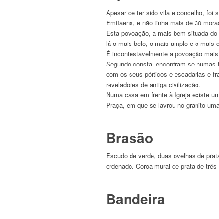
Apesar de ter sido vila e concelho, f
Emfiaens, e não tinha mais de 30 morad
Esta povoação, a mais bem situada do c
lá o mais belo, o mais amplo e o mais 
É incontestavelmente a povoação mais a
Segundo consta, encontram-se numas ter
com os seus pórticos e escadarias e f
reveladores de antiga civilização.
Numa casa em frente à Igreja existe uma 
Praça, em que se lavrou no granito uma
Brasão
Escudo de verde, duas ovelhas de prata
ordenado. Coroa mural de prata de trê
Bandeira