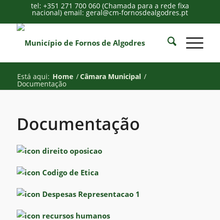
tel: +351 271 700 060 (Chamada para a rede fixa
nacional) email: geral@cm-fornosdealgodres.pt
Está aqui:
Home
/
Câmara Municipal
/
Documentação
Documentação