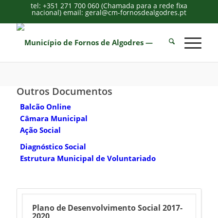
tel: +351 271 700 060 (Chamada para a rede fixa
nacional) email: geral@cm-fornosdealgodres.pt
Outros Documentos
Balcão Online
Câmara Municipal
Ação Social
Diagnóstico Social
Estrutura Municipal de Voluntariado
Plano de Desenvolvimento Social 2017-
2020