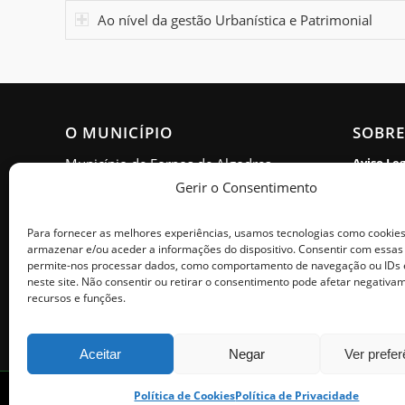
Ao nível da gestão Urbanística e Patrimonial
O MUNICÍPIO
SOBRE
Município de Fornos de Algodres
Aviso Le
Gerir o Consentimento
Política 
Morada: Estrada Nacional 16,
Apartado 15, 6370-999 Fornos de
Acessibi
Para fornecer as melhores experiências, usamos tecnologias como cookie
Algodres
armazenar e/ou aceder a informações do dispositivo. Consentir com essas
Política 
permite-nos processar dados, como comportamento de navegação ou IDs 
Horário de Atendimento: Segunda
neste site. Não consentir ou retirar o consentimento pode afetar negativa
Livro de
a sexta - 9h00 às 17h00
recursos e funções.
Aceitar
Negar
Ver prefe
Política de Cookies
Política de Privacidade
© Copyright - Município de Fornos de Algodres. Todos os direitos reser