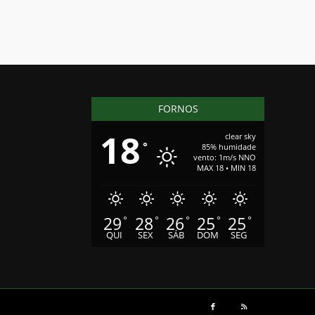
FORNOS
18
clear sky
°
85% humidade
vento: 1m/s NNO
MAX 18 • MIN 18
29
28
26
25
25
°
°
°
°
°
QUI
SEX
SÁB
DOM
SEG