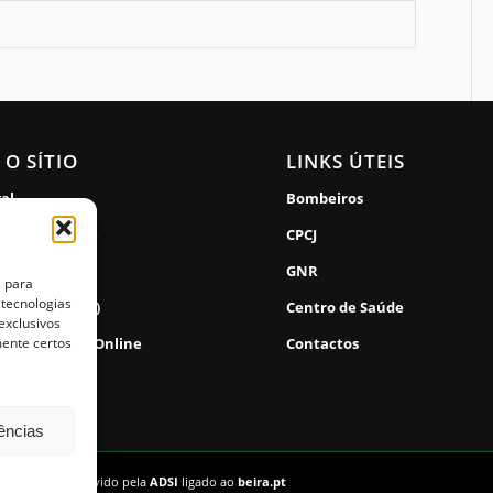
 O SÍTIO
LINKS ÚTEIS
gal
Bombeiros
de Privacidade
CPCJ
lidade
GNR
s para
 tecnologias
de Cookies (UE)
Centro de Saúde
exclusivos
mente certos
 Reclamações Online
Contactos
rências
vados. | Desenvolvido pela
ADSI
ligado ao
beira.pt