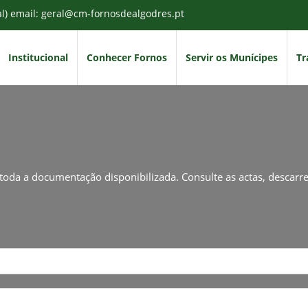
al) email: geral@cm-fornosdealgodres.pt
Institucional
Conhecer Fornos
Servir os Munícipes
Tr
toda a documentação disponibilizada. Consulte as actas, descar