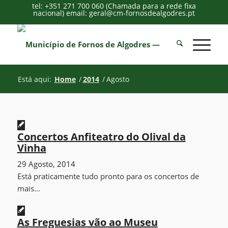
tel: +351 271 700 060 (Chamada para a rede fixa
nacional) email: geral@cm-fornosdealgodres.pt
Está aqui:
Home
/
2014
/
Agosto
Concertos Anfiteatro do Olival da
Vinha
29 Agosto, 2014
Está praticamente tudo pronto para os concertos de
mais…
As Freguesias vão ao Museu