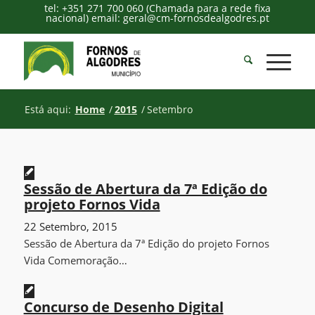
tel: +351 271 700 060 (Chamada para a rede fixa
nacional) email: geral@cm-fornosdealgodres.pt
Está aqui:
Home
/
2015
/
Setembro
Sessão de Abertura da 7ª Edição do
projeto Fornos Vida
22 Setembro, 2015
Sessão de Abertura da 7ª Edição do projeto Fornos
Vida Comemoração…
Concurso de Desenho Digital