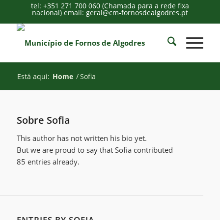
tel: +351 271 700 060 (Chamada para a rede fixa
nacional) email: geral@cm-fornosdealgodres.pt
Está aqui:
Home
/
Sofia
Sobre
Sofia
This author has not written his bio yet.
But we are proud to say that
Sofia
contributed
85 entries already.
ENTRIES BY SOFIA