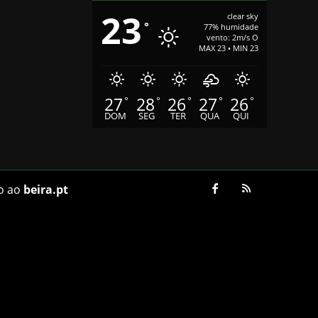
23
clear sky
°
77% humidade
vento: 2m/s O
MAX 23 • MIN 23
27
28
26
27
26
°
°
°
°
°
DOM
SEG
TER
QUA
QUI
o ao
beira.pt