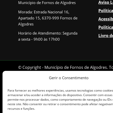
Aviso L
Município de Fornos de Algodres
Polític
Morada: Estrada Nacional 16,
Apartado 15, 6370-999 Fornos de
Acessib
Algodres
Polític
Horário de Atendimento: Segunda
Livro 
a sexta - 9h00 às 17h00
© Copyright - Município de Fornos de Algodres. T
Gerir o Consentimento
Para fornecer as melhores experiências, usamos tecnologias como cookie
armazenar e/ou aceder a informações do dispositivo. Consentir com essas
permite-nos processar dados, como comportamento de navegação ou IDs 
neste site. Não consentir ou retirar o consentimento pode afetar negativa
recursos e funções.