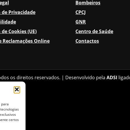
egal
Bombeiros
a de Privacidade
CPCJ
ilidade
GNR
a de Cookies (UE)
Centro de Saúde
de Reclamações Online
Contactos
odos os direitos reservados. | Desenvolvido pela
ADSI
ligad
s para
 tecnologias
exclusivos
mente certos