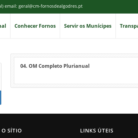
al) email: geral@cm-fornosdealgodres.pt
nal
Conhecer Fornos
Servir os Munícipes
Transpa
04. OM Completo Plurianual
 O SÍTIO
LINKS ÚTEIS