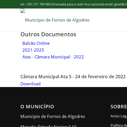
tel: +351 271 700 060 (Chamada para a rede fixa nacional) email: geral@
Outros Documentos
Balcão Online
2021-2025
Atas - Câmara Municipal - 2022
Câmara Municipal Ata 5 - 24 de fevereiro de 2022
Download
O MUNICÍPIO
SOBRE
Município de Fornos de Algodres
Aviso Leg
Política d
Morada: Estrada Nacional 16,