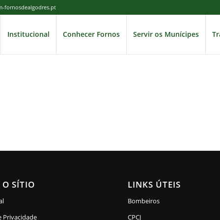
cm-fornosdealgodres.pt
Institucional
Conhecer Fornos
Servir os Munícipes
Tr
 O SÍTIO
LINKS ÚTEIS
al
Bombeiros
e Privacidade
CPCJ