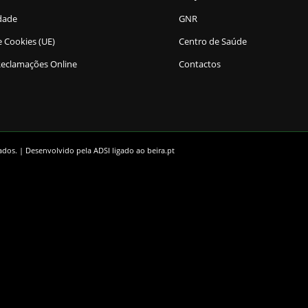
idade
GNR
e Cookies (UE)
Centro de Saúde
Reclamações Online
Contactos
vados. | Desenvolvido pela
ADSI
ligado ao
beira.pt