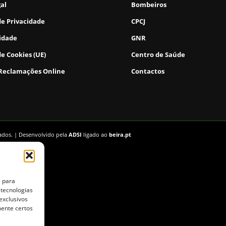
gal
Bombeiros
de Privacidade
CPCJ
lidade
GNR
de Cookies (UE)
Centro de Saúde
 Reclamações Online
Contactos
vados. | Desenvolvido pela
ADSI
ligado ao
beira.pt
s para
 tecnologias
exclusivos
mente certos