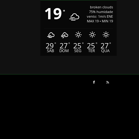
19
broken clouds
°
75% humidade
vento: 1m/s ENE
MAX 19 • MIN 19
29
27
25
25
27
°
°
°
°
°
SÁB
DOM
SEG
TER
QUA