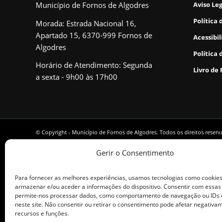
Município de Fornos de Algodres
Aviso Le
Política 
Morada: Estrada Nacional 16,
Apartado 15, 6370-999 Fornos de
Acessibi
Algodres
Política 
Horário de Atendimento: Segunda
Livro de
a sexta - 9h00 às 17h00
© Copyright - Município de Fornos de Algodres. Todos os direitos reser
Gerir o Consentimento
Para fornecer as melhores experiências, usamos tecnologias como cookie
armazenar e/ou aceder a informações do dispositivo. Consentir com essas
permite-nos processar dados, como comportamento de navegação ou IDs 
neste site. Não consentir ou retirar o consentimento pode afetar negativa
recursos e funções.