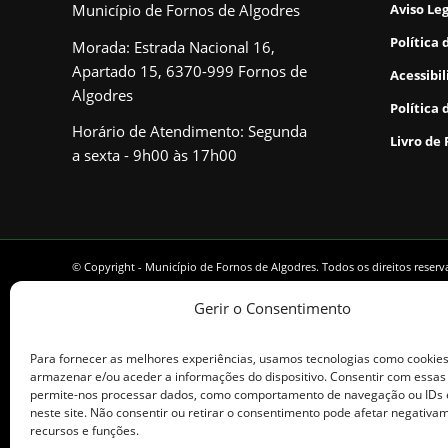
Município de Fornos de Algodres
Aviso Le
Política 
Morada: Estrada Nacional 16,
Apartado 15, 6370-999 Fornos de
Acessibi
Algodres
Política 
Horário de Atendimento: Segunda
Livro de
a sexta - 9h00 às 17h00
© Copyright - Município de Fornos de Algodres. Todos os direitos reser
Gerir o Consentimento
Para fornecer as melhores experiências, usamos tecnologias como cookie
armazenar e/ou aceder a informações do dispositivo. Consentir com essas
permite-nos processar dados, como comportamento de navegação ou IDs 
neste site. Não consentir ou retirar o consentimento pode afetar negativa
recursos e funções.