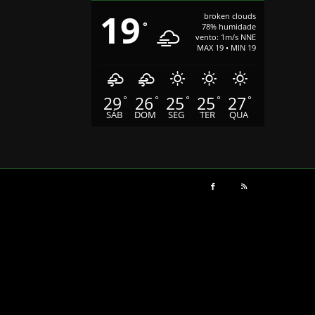
19
broken clouds
°
78% humidade
vento: 1m/s NNE
MAX 19 • MIN 19
29
26
25
25
27
°
°
°
°
°
SÁB
DOM
SEG
TER
QUA