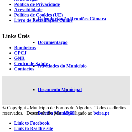
Política de Privacidade
Acessibilidade
Política de Cookies (UE)
Calendarização Reuniões Câmara
Livro de Reclamações Online
Links Úteis
Documentação
Bombeiros
CPCJ
GNR
Centro de Saúde
Atividades do Município
Contactos
Orçamento Municipal
© Copyright - Município de Fornos de Algodres. Todos os direitos
Boletim Municipal
reservados. | Desenvolvido pela
ADSI
ligado ao
beira.pt
Link to Facebook
Link to Rss this site