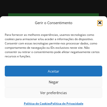
FORNOS
Gerir o Consentimento
23
clear sky
°
67% humidade
vento: 3m/s NNO
Para fornecer as melhores experiências, usamos tecnologias como
MAX 23 • MIN 23
cookies para armazenar e/ou aceder a informações do dispositivo.
Consentir com essas tecnologias permite-nos processar dados, como
comportamento de navegação ou IDs exclusivos neste site. Não
consentir ou retirar o consentimento pode afetar negativamente certos
22
31
29
25
25
°
°
°
°
°
recursos e funções.
QUI
SEX
SÁB
DOM
SEG
Aceitar
Negar
© Copyright - Município de Fornos de Algodres. Todos os direitos
Ver preferências
reservados. | Desenvolvido pela
ADSI
ligado ao
beira.pt
Política de Cookies
Política de Privacidade