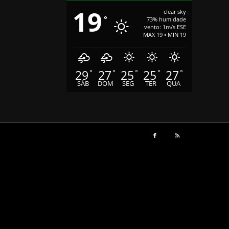
19
clear sky
°
73% humidade
vento: 1m/s ESE
MAX 19 • MIN 19
29
27
25
25
27
°
°
°
°
°
SÁB
DOM
SEG
TER
QUA