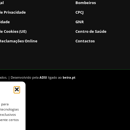
gal
Bombeiros
de Privacidade
CPCJ
lidade
GNR
de Cookies (UE)
Centro de Saúde
 Reclamações Online
Contactos
vados. | Desenvolvido pela
ADSI
ligado ao
beira.pt
s para
 tecnologias
exclusivos
mente certos