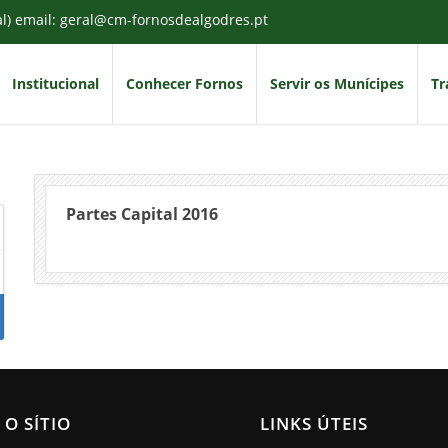
al) email: geral@cm-fornosdealgodres.pt
Institucional
Conhecer Fornos
Servir os Munícipes
Tr
Partes Capital 2016
 O SÍTIO
LINKS ÚTEIS