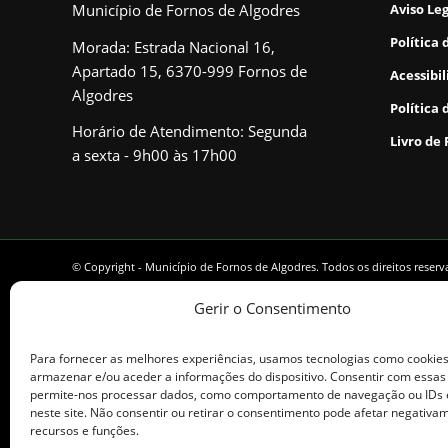
Município de Fornos de Algodres
Aviso Le
Política 
Morada: Estrada Nacional 16,
Apartado 15, 6370-999 Fornos de
Acessibi
Algodres
Política 
Horário de Atendimento: Segunda
Livro de
a sexta - 9h00 às 17h00
© Copyright - Município de Fornos de Algodres. Todos os direitos reser
Gerir o Consentimento
Para fornecer as melhores experiências, usamos tecnologias como cookie
armazenar e/ou aceder a informações do dispositivo. Consentir com essas
permite-nos processar dados, como comportamento de navegação ou IDs 
neste site. Não consentir ou retirar o consentimento pode afetar negativa
recursos e funções.