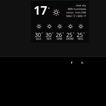
17
clear sky
°
88% humidade
vento: 1m/s ENE
MAX 17 • MIN 17
30
30
26
25
25
°
°
°
°
°
QUI
SEX
SÁB
DOM
SEG