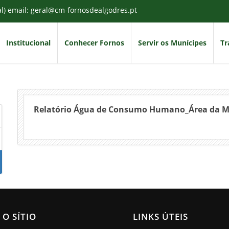
al) email: geral@cm-fornosdealgodres.pt
Institucional
Conhecer Fornos
Servir os Munícipes
Tr
Relatório Água de Consumo Humano_Área da 
 O SÍTIO
LINKS ÚTEIS