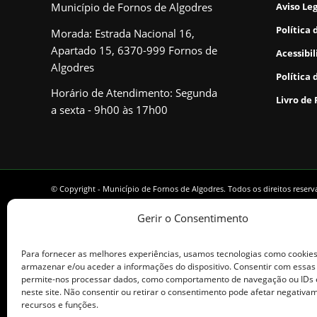
Município de Fornos de Algodres
Aviso Le
Política 
Morada: Estrada Nacional 16,
Apartado 15, 6370-999 Fornos de
Acessibi
Algodres
Política 
Horário de Atendimento: Segunda
Livro de
a sexta - 9h00 às 17h00
© Copyright - Município de Fornos de Algodres. Todos os direitos reser
Gerir o Consentimento
Para fornecer as melhores experiências, usamos tecnologias como cookie
armazenar e/ou aceder a informações do dispositivo. Consentir com essas
permite-nos processar dados, como comportamento de navegação ou IDs 
neste site. Não consentir ou retirar o consentimento pode afetar negativa
recursos e funções.