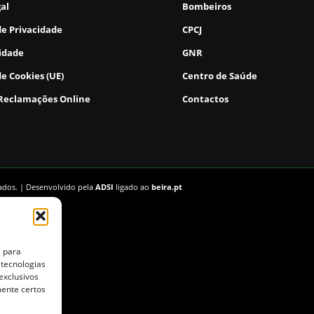
gal
Bombeiros
de Privacidade
CPCJ
lidade
GNR
de Cookies (UE)
Centro de Saúde
 Reclamações Online
Contactos
vados. | Desenvolvido pela
ADSI
ligado ao
beira.pt
s para
 tecnologias
exclusivos
mente certos