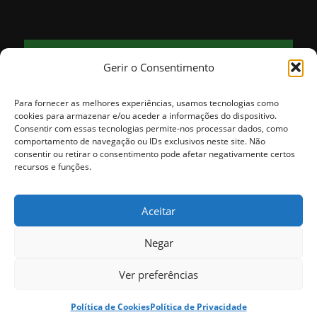
FORNOS
Gerir o Consentimento
21
clear sky
°
76% humidade
vento: 2m/s NNE
Para fornecer as melhores experiências, usamos tecnologias como
MAX 21 • MIN 21
cookies para armazenar e/ou aceder a informações do dispositivo.
Consentir com essas tecnologias permite-nos processar dados, como
comportamento de navegação ou IDs exclusivos neste site. Não
consentir ou retirar o consentimento pode afetar negativamente certos
29
26
25
25
27
°
°
°
°
°
recursos e funções.
SÁB
DOM
SEG
TER
QUA
Aceitar
Negar
© Copyright - Município de Fornos de Algodres. Todos os direitos
Ver preferências
reservados. | Desenvolvido pela
ADSI
ligado ao
beira.pt
Política de Cookies
Política de Privacidade