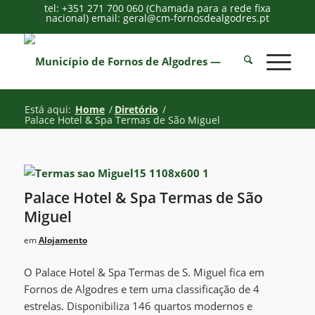
tel: +351 271 700 060 (Chamada para a rede fixa
nacional) email: geral@cm-fornosdealgodres.pt
Está aqui:
Home
/
Diretório
/
Palace Hotel & Spa Termas de São Miguel
Palace Hotel & Spa Termas de São
Miguel
em
Alojamento
O Palace Hotel & Spa Termas de S. Miguel fica em
Fornos de Algodres e tem uma classificação de 4
estrelas. Disponibiliza 146 quartos modernos e