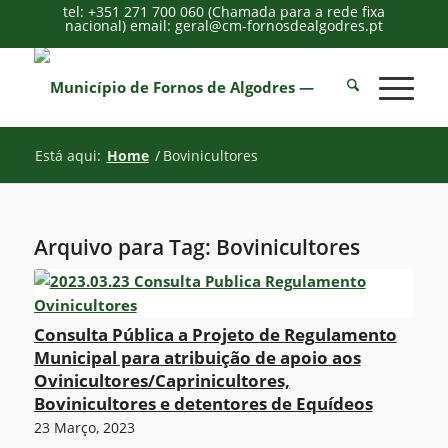
tel: +351 271 700 060 (Chamada para a rede fixa
nacional) email: geral@cm-fornosdealgodres.pt
Está aqui:
Home
/
Bovinicultores
Arquivo para Tag:
Bovinicultores
Consulta Pública a Projeto de Regulamento
Municipal para atribuição de apoio aos
Ovinicultores/Caprinicultores,
Bovinicultores e detentores de Equídeos
23 Março, 2023