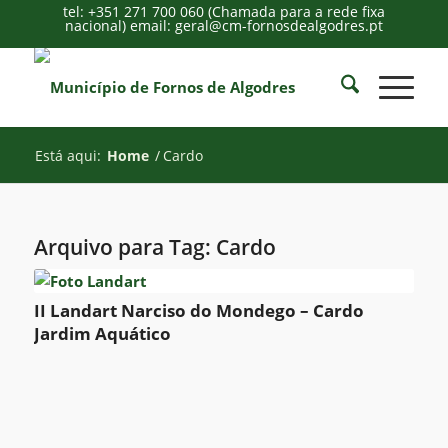
tel: +351 271 700 060 (Chamada para a rede fixa
nacional) email: geral@cm-fornosdealgodres.pt
Está aqui:
Home
/
Cardo
Arquivo para Tag:
Cardo
II Landart Narciso do Mondego – Cardo
Jardim Aquático