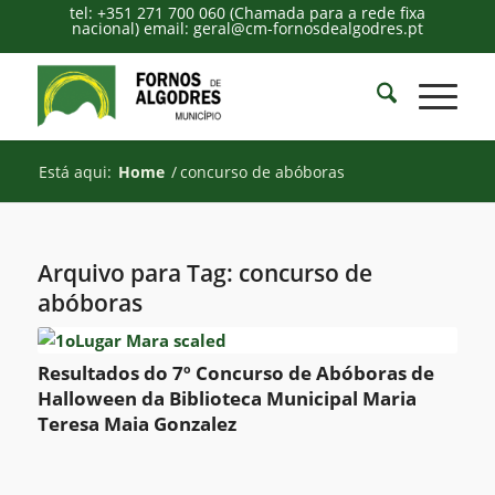
tel: +351 271 700 060 (Chamada para a rede fixa
nacional) email: geral@cm-fornosdealgodres.pt
Está aqui:
Home
/
concurso de abóboras
Arquivo para Tag:
concurso de
abóboras
Resultados do 7º Concurso de Abóboras de
Halloween da Biblioteca Municipal Maria
Teresa Maia Gonzalez