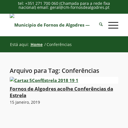
tel: +351 271 700 060 (Chamada para a rede fixa
nacional) email: geral@cm-fornosdealgodres.pt
Está aqui:
Home
/
Conferências
Arquivo para Tag:
Conferências
Fornos de Algodres acolhe Conferências da
Estrela
15 Janeiro, 2019