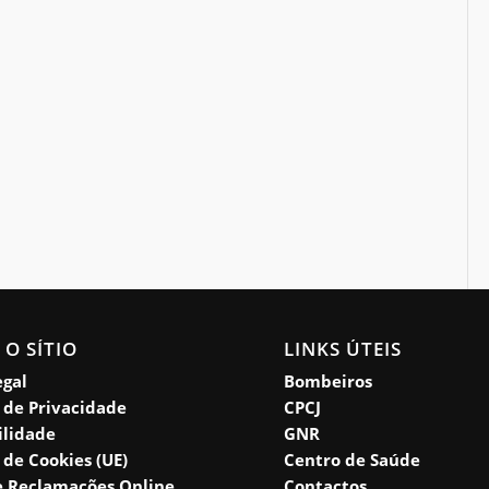
 O SÍTIO
LINKS ÚTEIS
egal
Bombeiros
a de Privacidade
CPCJ
ilidade
GNR
a de Cookies (UE)
Centro de Saúde
e Reclamações Online
Contactos