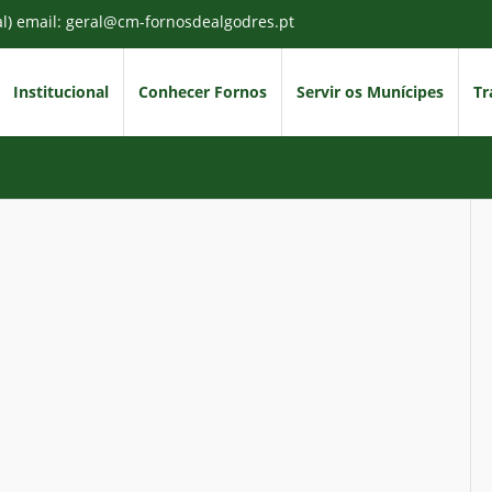
al) email: geral@cm-fornosdealgodres.pt
Institucional
Conhecer Fornos
Servir os Munícipes
Tr