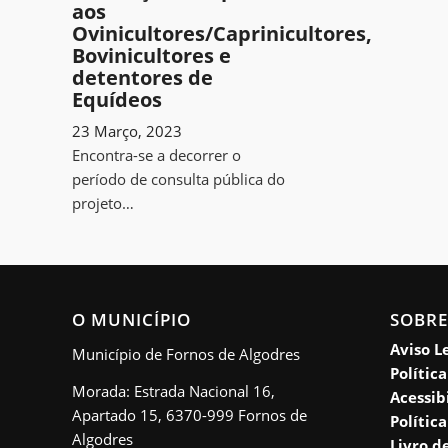
aos
Ovinicultores/Caprinicultores,
Bovinicultores e
detentores de
Equídeos
23 Março, 2023
Encontra-se a decorrer o
período de consulta pública do
projeto…
O MUNICÍPIO
SOBRE
Aviso L
Município de Fornos de Algodres
Polític
Morada: Estrada Nacional 16,
Acessib
Apartado 15, 6370-999 Fornos de
Polític
Algodres
Livro d