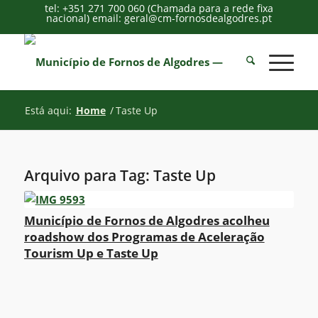
tel: +351 271 700 060 (Chamada para a rede fixa
nacional) email: geral@cm-fornosdealgodres.pt
Está aqui:
Home
/
Taste Up
Arquivo para Tag:
Taste Up
Município de Fornos de Algodres acolheu
roadshow dos Programas de Aceleração
Tourism Up e Taste Up