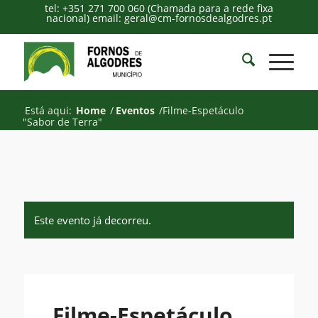
tel: +351 271 700 060 (Chamada para a rede fixa
nacional) email: geral@cm-fornosdealgodres.pt
Está aqui:
Home
/
Eventos
/
Filme-Espetáculo
"Sabor de Terra"
Este evento já decorreu.
Filme-Espetáculo