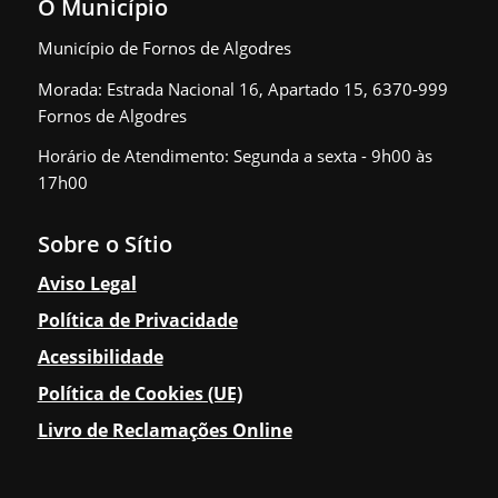
O Município
Município de Fornos de Algodres
Assembleia Municipal
Morada: Estrada Nacional 16, Apartado 15, 6370-999
Fornos de Algodres
Horário de Atendimento: Segunda a sexta - 9h00 às
Composição
17h00
Sobre o Sítio
Regimento da Assembleia Municipal
Aviso Legal
Política de Privacidade
Acessibilidade
Deliberações
Política de Cookies (UE)
Livro de Reclamações Online
Atas da Assembleia Municipal