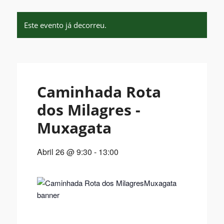
Este evento já decorreu.
Mensagem do Presidente
Missão, Visão e Valores
Caminhada Rota
dos Milagres -
Constituição do Executivo Municipal
Muxagata
Abril 26 @ 9:30
-
13:00
Constituição do GAP
Organograma