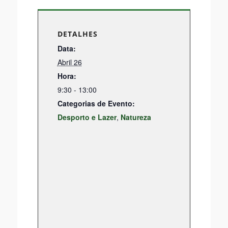
Regimento das Reuniões da Câmara
DETALHES
Data:
Municipal
Abril 26
Hora:
9:30 - 13:00
Calendarização Reuniões Câmara
Categorias de Evento:
Desporto e Lazer
,
Natureza
Documentação
Atividades do Município