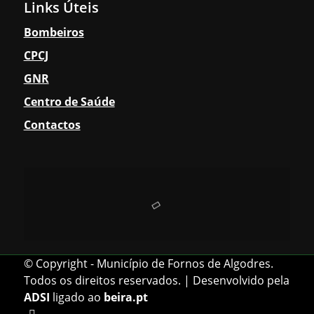
Links Úteis
Bombeiros
Fotos da Instalação da Câmara Municipal e
CPCJ
GNR
Assembleia Municipal
Centro de Saúde
Contactos
Calendarização Assembleias
Freguesias
© Copyright - Município de Fornos de Algodres.
Algodres
Todos os direitos reservados. | Desenvolvido pela
ADSI
ligado ao
beira.pt