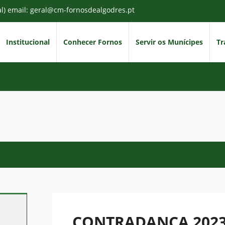
al) email: geral@cm-fornosdealgodres.pt
Institucional
Conhecer Fornos
Servir os Munícipes
Tr
CONTRADANÇA 202