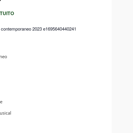
TUITO
âneo
se
usical