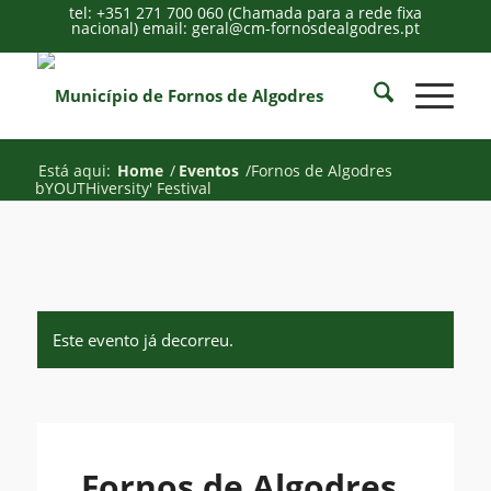
tel: +351 271 700 060 (Chamada para a rede fixa
nacional) email: geral@cm-fornosdealgodres.pt
Está aqui:
Home
/
Eventos
/
Fornos de Algodres
bYOUTHiversity' Festival
Este evento já decorreu.
Fornos de Algodres