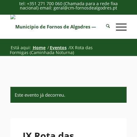
tel: +351 271 700 060 (Chamada para a rede fixa
nacional) email: geral@cm-fornosdealgodres.pt
Está aqui:
Home
/
Eventos
/
IX Rota das
Formigas (Caminhada Noturna)
Este evento já decorreu.
IX Rota das