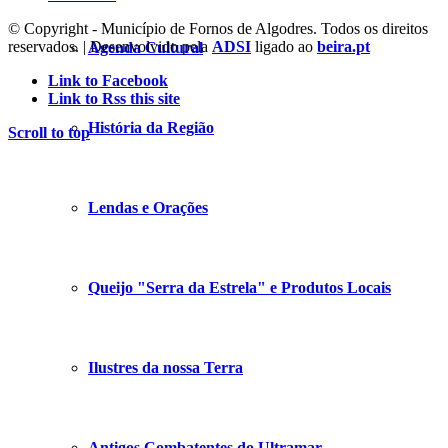
© Copyright - Município de Fornos de Algodres. Todos os direitos
reservados. | Desenvolvido pela
ADSI
ligado ao
beira.pt
Agenda Cultural
Link to Facebook
Link to Rss this site
História da Região
Scroll to top
Lendas e Orações
Queijo "Serra da Estrela" e Produtos Locais
Ilustres da nossa Terra
Antigos Combatentes do Ultramar