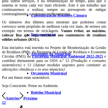
para outros serviços, e na rentabilização de tempo, para que o
sistema se torna cada vez mais eficiente. Este é um trabalho que
continuaremos a realizar, sempre no pressuposto de mitigar
constrangimentos e potenciar melhoramentos.
Calendarização Reuniões Câmara
Os números dos últimos anos mostram que podemos contar
convosco neste propósito de melhorar cada vez mais, de sermos um
exemplo em termos de reciclagem.
Vamos evitar, ao máximo,
Documentação
colocar lixo que seja reciclável nos contentores de resíduos
sólidos urbanos (RSU).
Esta iniciativa está inserida no Projeto de Monitorização da Gestão
de Resíduos (P08), do Programa de Gestão de Resíduos e Economia
Atividades do Município
Circular (PM3) da
Estratégia Municipal Ambiental 2022-2025
e
contribui diretamente para os ODS n.º 12
{Produção e consumo
sustentáveis}
e 13
{Adotar medidas urgentes para combater as
alterações climáticas e os seus impactos}
.
Orçamento Municipal
Por um futuro mais sustentável.
Seja Consciente. Pense no Ambiente.
Boletim Municipal
Anterior
Próximo
1
2