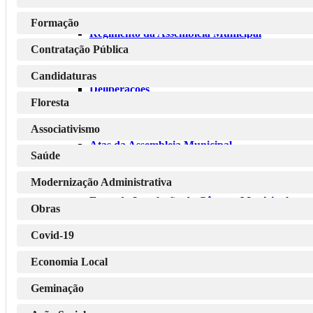
Formação
Regimento da Assembleia Municipal
Contratação Pública
Candidaturas
Deliberações
Floresta
Associativismo
Atas da Assembleia Municipal
Saúde
Modernização Administrativa
Fotos da Instalação da Câmara Municipal e
Obras
Covid-19
Assembleia Municipal
Economia Local
Geminação
Calendarização Assembleias