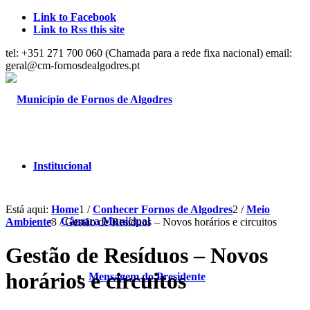
Link to Facebook
Link to Rss this site
tel: +351 271 700 060 (Chamada para a rede fixa nacional) email:
geral@cm-fornosdealgodres.pt
Institucional
Está aqui:
Home
1
/
Conhecer Fornos de Algodres
2
/
Meio
Câmara Municipal
Ambiente
3
/
Gestão de Resíduos – Novos horários e circuitos
Gestão de Resíduos – Novos
horários e circuitos
Mensagem do Presidente