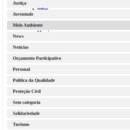
Justiça
Infias
Juventude
Meio Ambiente
Maceira
News
Notícias
Matança
Orçamento Participativo
Personal
Muxagata
Política da Qualidade
Proteção Civil
Queiriz
Sem categoria
Solidariedade
Turismo
UF de Cortiçô e Vila Chã