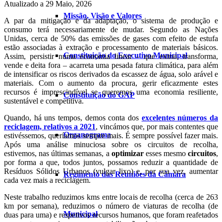
Atualizado a 29 Maio, 2026
Missão, Visão e Valores
A par da mitigação e da adaptação, o sistema de produção e
consumo terá necessariamente de mudar. Segundo as Nações
Unidas, cerca de 50% das emissões de gases com efeito de estufa
estão associadas à extração e processamento de materiais básicos.
Constituição do Executivo Municipal
Assim, persistir numa economia linear – que extrai, transforma,
vende e deita fora – acarreta uma pesada fatura climática, para além
de intensificar os riscos derivados da escassez de água, solo arável e
materiais. Com o aumento da procura, gerir eficazmente estes
recursos é imprescindível se queremos uma economia resiliente,
Constituição do GAP
sustentável e competitiva.
Quando, há uns tempos, demos conta dos
excelentes números da
reciclagem, relativos a 2021
, vincámos que, por mais contentes que
Organograma
estivéssemos, queríamos sempre mais. É sempre possível fazer mais.
Após uma análise minuciosa sobre os circuitos de recolha,
estivemos, nas últimas semanas, a
optimizar
esses mesmo
circuitos
,
por forma a que, todos juntos, possamos reduzir a quantidade de
Resíduos Sólidos Urbanos (vulgar lixo) e, por sua vez, aumentar
Regimento das Reuniões da Câmara
cada vez mais a reciclagem.
Neste trabalho reduzimos kms entre locais de recolha (cerca de 263
km por semana), reduzimos o número de viaturas de recolha (de
Municipal
duas para uma) e respetivos recursos humanos, que foram reafetados