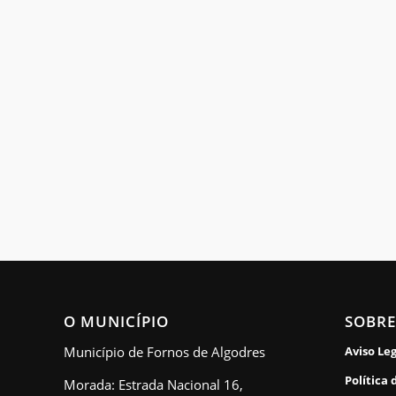
O MUNICÍPIO
SOBRE
Município de Fornos de Algodres
Aviso Le
Política 
Morada: Estrada Nacional 16,