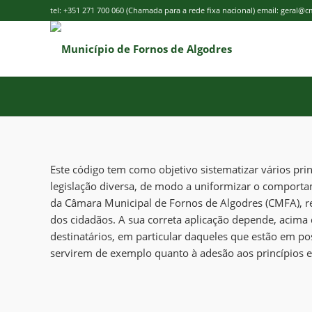
tel: +351 271 700 060 (Chamada para a rede fixa nacional) email: geral@
Este código tem como objetivo sistematizar vários prin
legislação diversa, de modo a uniformizar o comportam
da Câmara Municipal de Fornos de Algodres (CMFA), re
dos cidadãos. A sua correta aplicação depende, acima 
destinatários, em particular daqueles que estão em po
servirem de exemplo quanto à adesão aos princípios e 